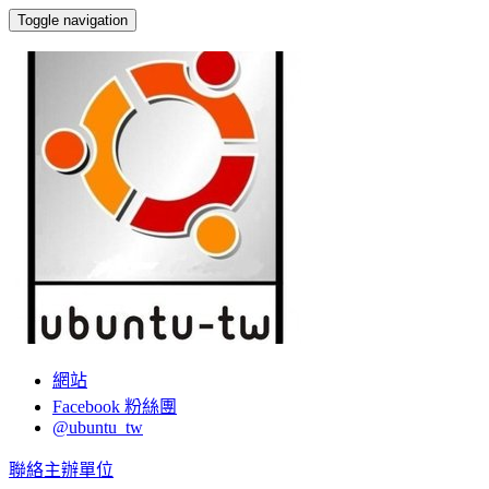
Toggle navigation
Ubuntu Taiwan LoCo Team
網站
Facebook 粉絲團
@ubuntu_tw
聯絡主辦單位